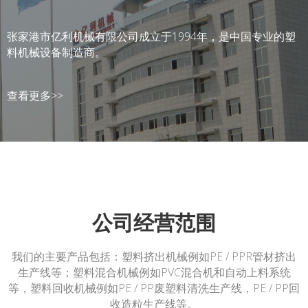
250mm，壁厚可达到30mm的生产线.
之后，进入成型机、紧接着模块成型、牵引机、冷却水箱、
证能得到更好的塑化，而且两次排气系统可使最终粒子更为
瓶的再制造中。整个世界都在促进循环再利用，亿利机械期
合的理想选择。 热混和冷混结合，完成热混的物料自动进入
切割机和堆放架配套使用。整个生产线路由PLC控制系统集
纯净。我们生产从100 kg/h to 1000 kg/h不同产能机器来满足
待与您合作，一起致力于回收行业。我们欢迎您将原料展示
冷混机进行冷却，排出残余气体防止结块.
张家港市亿利机械有限公司成立于1994年，是中国专业的塑
中控制。最终产品为200毫米至1200毫米波纹管，用于道路
客户的要求。客户还可与我司研发部共同探讨共同为客户定
给我们并告诉我们您的具体要求，我们将为您提供较好的处
料机械设备制造商。
建设和土木工程中的下水道，排水管道，输水管道，已经农
制设备。诸如PE薄膜，PP薄膜，尼龙薄膜等各种塑料薄膜和
理方案.
业灌溉排水，检查井等应用.
=薄片都可以采用这条生产线进行回收造粒.
查看更多>>
查看更多>>
查看更多>>
查看更多>>
查看更多>>
查看更多>>
公司经营范围
我们的主要产品包括：塑料挤出机械例如PE / PPR管材挤出
生产线等；塑料混合机械例如PVC混合机和自动上料系统
等，塑料回收机械例如PE / PP废塑料清洗生产线，PE / PP回
收造粒生产线等。