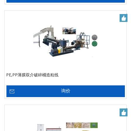
PE,PP薄膜双介破碎桶造粒线
询价