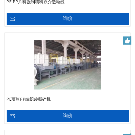
PE PP片料强制喂料双介造粒线
询价
PE薄膜PP编织袋撕碎机
询价