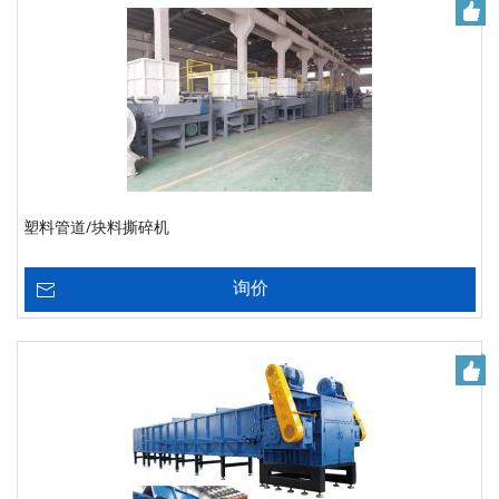
塑料管道/块料撕碎机
询价